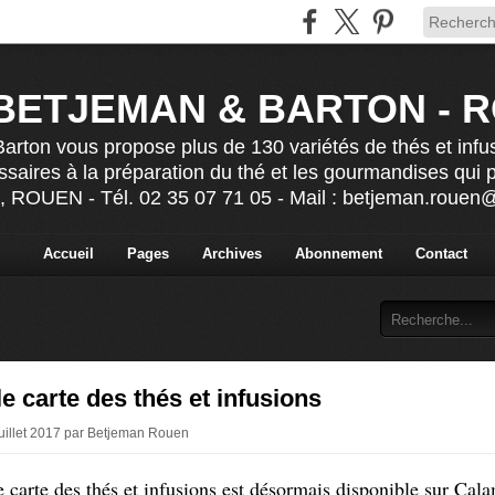
BETJEMAN & BARTON - 
rton vous propose plus de 130 variétés de thés et infu
ssaires à la préparation du thé et les gourmandises qui
s, ROUEN - Tél. 02 35 07 71 05 - Mail : betjeman.roue
Accueil
Pages
Archives
Abonnement
Contact
e carte des thés et infusions
Juillet 2017 par Betjeman Rouen
 carte des thés et infusions est désormais disponible sur Cal