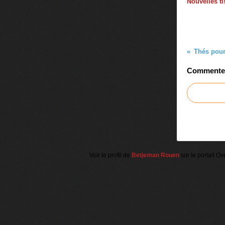
Nouvelles t
Thés pour 
Commenter 
Voir le profil de
Betjeman Rouen
sur le portail Ov