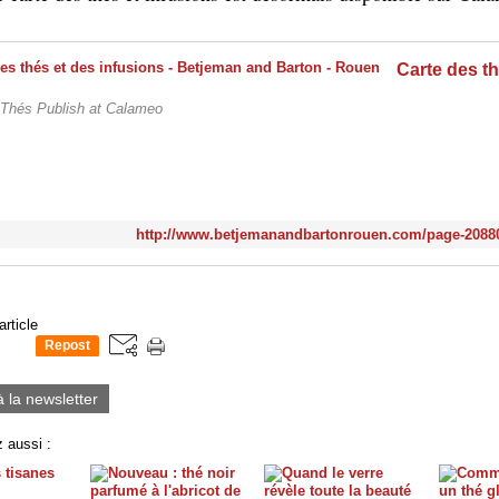
 Thés Publish at Calameo
http://www.betjemanandbartonrouen.com/page-2088
article
Repost
0
à la newsletter
 aussi :