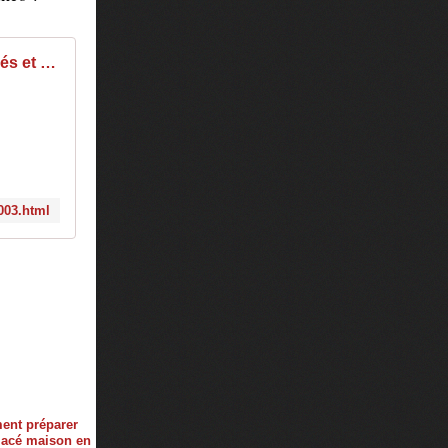
Carte des thés et des infusions - Betjeman and Barton - Rouen
003.html