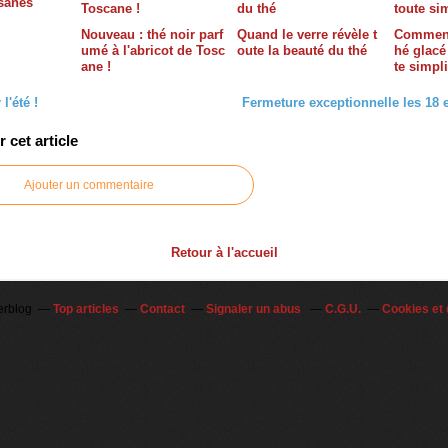
isanes
Nouveau : thé noir parf
Quand le verre révèle t
Comment
umé à l'abricot de Tosc
oute la beauté du thé
hé glacé
ane !
te simpli
l'été !
Fermeture exceptionnelle les 18 et
cet article
Ajouter un commentaire
Retour à l'accueil
erblog
Top articles
Contact
Signaler un abus
C.G.U.
Cookies et