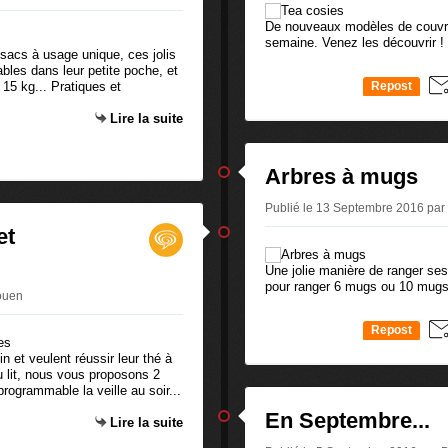
De nouveaux modèles de couvre-
semaine. Venez les découvrir !
sacs à usage unique, ces jolis
bles dans leur petite poche, et
15 kg... Pratiques et
Repost
0
Lire la suite
Arbres à mugs
Publié le 13 Septembre 2016 pa
et
Une jolie manière de ranger se
pour ranger 6 mugs ou 10 mugs
ouen
Repost
0
n et veulent réussir leur thé à
du lit, nous vous proposons 2
rogrammable la veille au soir...
En Septembre...
Lire la suite