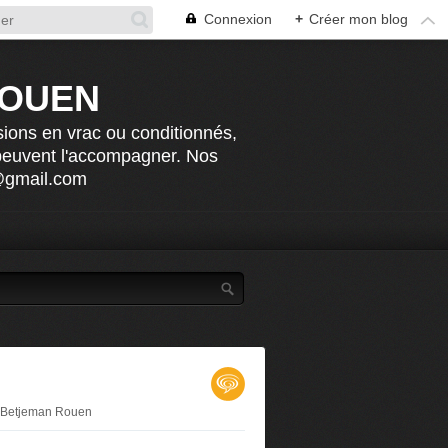
Connexion
+
Créer mon blog
ROUEN
sions en vrac ou conditionnés,
 peuvent l'accompagner. Nos
n@gmail.com
r Betjeman Rouen