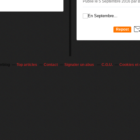
Publié le 5 Septembre 2016 par
Repost
0
erblog
Top articles
Contact
Signaler un abus
C.G.U.
Cookies et