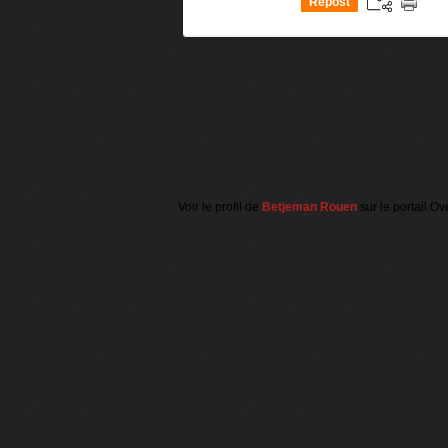
Repost
0
Voir le profil de
Betjeman Rouen
sur le portail Ov