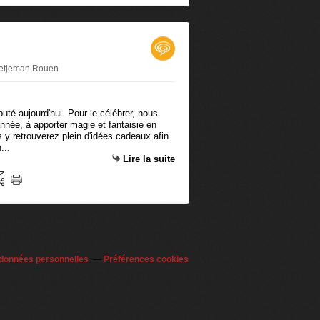
Betjeman Rouen
uté aujourd'hui. Pour le célébrer, nous
nnée, à apporter magie et fantaisie en
s y retrouverez plein d'idées cadeaux afin
...
Lire la suite
 données personnelles
Préférences cookies