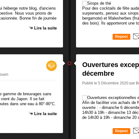
ui héberge notre blog, d'anciens
Pour des cocktails de fête aud
pestive. Nous vous prions de
surprenants, pensez aux sirops
casionnée. Bonne fin de journée
bergamote) et Malesherbes (frui
des bois). Ils apporteront une to
Lire la suite
Repost
0
Ouvertures excep
décembre
Rouen
Publié le 5 Décembre 2020 par 
otre gamme de breuvages sans
 vient du Japon. Il se fait
Afin de faciliter vos achats de
inutes dans une eau à 80°-90°C.
ouverte : - dimanche 6 décembr
14h30 à 19h - dimanche 13 déc
Lire la suite
de 14h30 à 19h - dimanche 20 
Repost
0