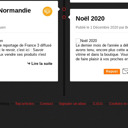
 Normandie
Noël 2020
ouen
Publié le 1 Décembre 2020 par 
e reportage de France 3 diffusé
Le dernier mois de l'année a déb
e revoir, c'est ici : Savoir
avons tenu, encore plus cette a
ux vendre ses produits n'est
vitrine et dans la boutique. Vou
de faire plaisir à vos proches en
Lire la suite
Repost
0
erblog
Top articles
Contact
Signaler un abus
C.G.U.
Cookies et