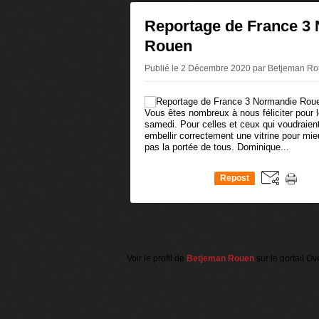
Reportage de France 3
Rouen
Publié le 2 Décembre 2020 par Betjeman R
Vous êtes nombreux à nous féliciter pour l
samedi. Pour celles et ceux qui voudraient l
embellir correctement une vitrine pour mie
pas la portée de tous. Dominique...
Repost
0
Voir le profil de
Betjeman Rouen
sur le portail Ov