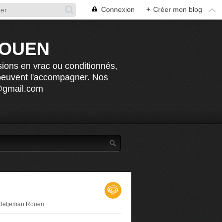
Connexion
+
Créer mon blog
ROUEN
sions en vrac ou conditionnés,
 peuvent l'accompagner. Nos
n@gmail.com
 Betjeman Rouen