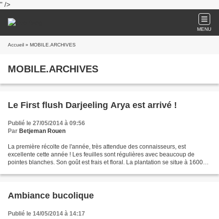
" />
MENU
Accueil
» MOBILE.ARCHIVES
MOBILE.ARCHIVES
Le First flush Darjeeling Arya est arrivé !
Publié le 27/05/2014 à 09:56
Par
Betjeman Rouen
La première récolte de l'année, très attendue des connaisseurs, est
excellente cette année ! Les feuilles sont régulières avec beaucoup de
pointes blanches. Son goût est frais et floral. La plantation se situe à 1600m
d'altitude et bénéficie d'une certification...
Ambiance bucolique
Publié le 14/05/2014 à 14:17