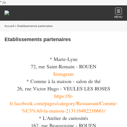
" />
MENU
Accueil
» Etablissements partenaires
Etablissements partenaires
* Marie-Lyne
72, rue Saint-Romain - ROUEN
Instagram
* Comme à la maison - salon de thé
26, rue Victor Hugo - VEULES LES ROSES
https://fr-
fr.facebook.com/pages/category/Restaurant/Comme-
%C3%A0-la-maison-213116482216661/
* L'Atelier de curiosités
162, rue Beauvoisine - ROUEN