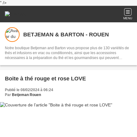
" />
MENU
BETJEMAN & BARTON - ROUEN
Notre boutique Betjeman and Barton vous propose plus de 130 variétés de
thés et infusions en vrac ou conditionnés, ainsi que les accessoires
nécessaires à la préparation du thé et les gourmandises qui peuvent
l'accompagner. Nos coordonnées : 53 rue aux Juifs, ROUEN - Tél. 02 35 07
71 05 - Mail : betjeman.rouen@gmail.com
Boite à thé rouge et rose LOVE
Publié le 08/02/2024 à 06:24
Par
Betjeman Rouen