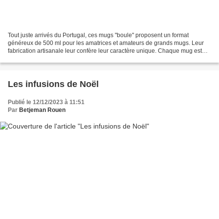
Tout juste arrivés du Portugal, ces mugs "boule" proposent un format
généreux de 500 ml pour les amatrices et amateurs de grands mugs. Leur
fabrication artisanale leur confère leur caractère unique. Chaque mug est
réalisé en céramique et cuit deux fois,...
Les infusions de Noël
Publié le 12/12/2023 à 11:51
Par
Betjeman Rouen