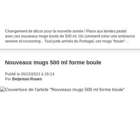
Changement de décor pour la nouvelle année ! Place aux teintes pastel
avec ces nouveaux mugs boule de 500 ml. Où comment créer une ambiance
sereine et cocooning... Tout juste arrivés du Portugal, ces mugs "boule"
proposent un format généreux de 500 ml...
Nouveaux mugs 500 ml forme boule
Publié le 26/12/2023 à 18:14
Par
Betjeman Rouen