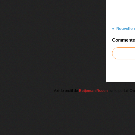
Nouvelle v
Commenter 
Voir le profil de
Betjeman Rouen
sur le portail Ov