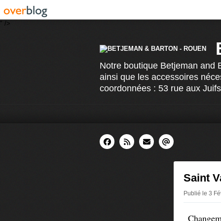
" />
Notre boutique Betjeman and Ba
ainsi que les accessoires néce
coordonnées : 53 rue aux Juif
Saint V
Publié le 3 F
Changemen