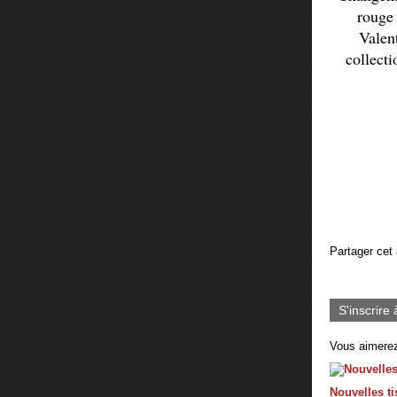
rouge 
Valent
collecti
Partager cet 
S'inscrire 
Vous aimerez
Nouvelles t