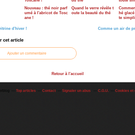
Nouveau : thé noir parf
Quand le verre révèle t
Comment
umé à l'abricot de Tosc
oute la beauté du thé
hé glacé
ane !
te simpli
itrine d'hiver !
Comme un air de pr
cet article
Ajouter un commentaire
Retour à l'accueil
erblog
Top articles
Contact
Signaler un abus
C.G.U.
Cookies et