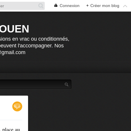
Connexion
+
Créer mon blog
ROUEN
sions en vrac ou conditionnés,
 peuvent l'accompagner. Nos
n@gmail.com
, place au