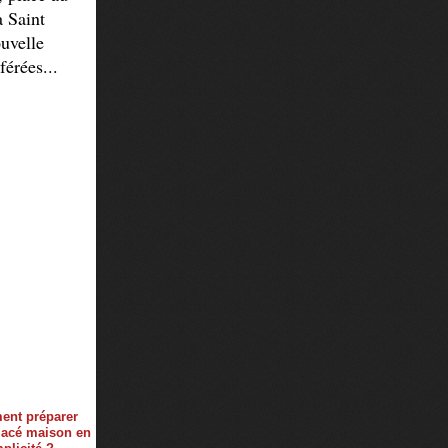
a Saint
ouvelle
férées...