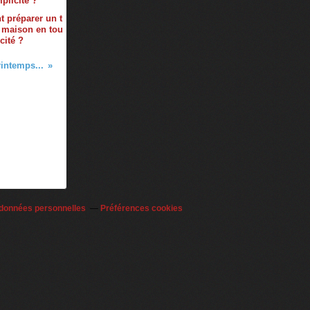
 préparer un t
 maison en tou
cité ?
intemps...
 données personnelles
Préférences cookies