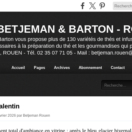
BETJEMAN & BARTON - 
rton vous propose plus de 130 variétés de thés et infu
ssaires à la préparation du thé et les gourmandises qui
s, ROUEN - Tél. 02 35 07 71 05 - Mail : betjeman.roue
Accueil
Pages
Archives
Abonnement
Contact
alentin
évrier 2026 par Betjeman Rouen
t total d'ambiance en vitrine : après le bleu glacier hivernal