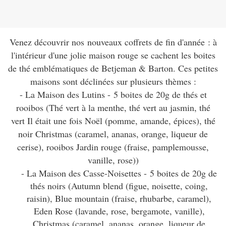
Venez découvrir nos nouveaux coffrets de fin d'année : à
l'intérieur d'une jolie maison rouge se cachent les boites
de thé emblématiques de Betjeman & Barton. Ces petites
maisons sont déclinées sur plusieurs thèmes :
- La Maison des Lutins -
5 boites de 20g de thés et
rooibos (
Thé vert à la menthe, thé vert au jasmin, thé
vert Il était une fois Noël (pomme, amande, épices), thé
noir Christmas (caramel, ananas, orange, liqueur de
cerise), rooibos Jardin rouge (fraise, pamplemousse,
vanille, rose))
- La M
aison des Casse-Noisettes -
5 boites de 20g de
thés noirs (
Autumn blend (figue, noisette, coing,
raisin), Blue mountain (fraise, rhubarbe, caramel),
Eden Rose (lavande, rose, bergamote, vanille),
Christmas (caramel, ananas, orange, liqueur de