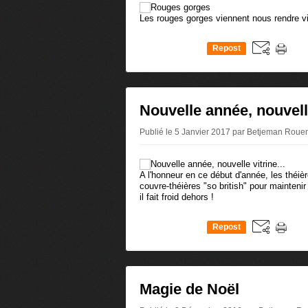
Les rouges gorges viennent nous rendre vis
Repost
0
Nouvelle année, nouvelle
Publié le 5 Janvier 2017 par Betjeman Roue
A l'honneur en ce début d'année, les théièr
couvre-théières "so british" pour mainteni
il fait froid dehors !
Repost
0
Magie de Noël