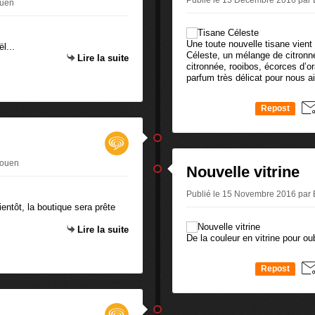
Publié le 13 Décembre 2016 par
ouen
Une toute nouvelle tisane vient s
l...
Céleste, un mélange de citronne
Lire la suite
citronnée, rooibos, écorces d’o
parfum très délicat pour nous ai
Repost
0
Rouen
Nouvelle vitrine
Publié le 15 Novembre 2016 par
entôt, la boutique sera prête
Lire la suite
De la couleur en vitrine pour oub
Repost
0