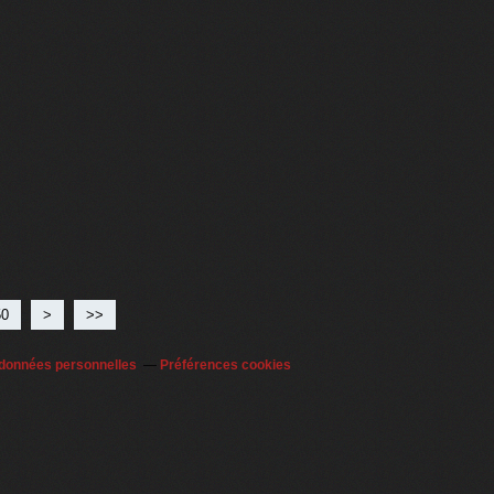
50
60
>
>>
 données personnelles
Préférences cookies