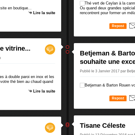
ite en boutique...
Ou quand deux grandes spécialit
Lire la suite
rencontrent pour former un méla
Repost
0
 vitrine...
Betjeman & Bart
n
souhaite une exce
Publié le 3 Janvier 2017 par Be
es à double paroi en inox et les
r votre thé bien au chaud quand
Lire la suite
Repost
0
Tisane Céleste