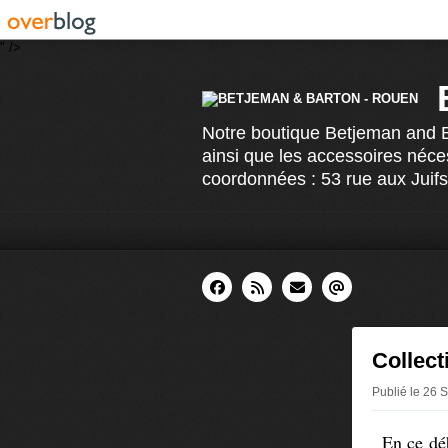
" />
Notre boutique Betjeman and Ba
ainsi que les accessoires néce
coordonnées : 53 rue aux Juif
Collect
Publié le 26
En ce dé