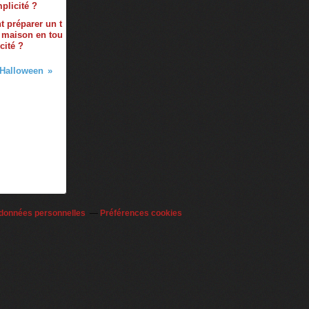
 préparer un t
 maison en tou
cité ?
 Halloween
 données personnelles
Préférences cookies