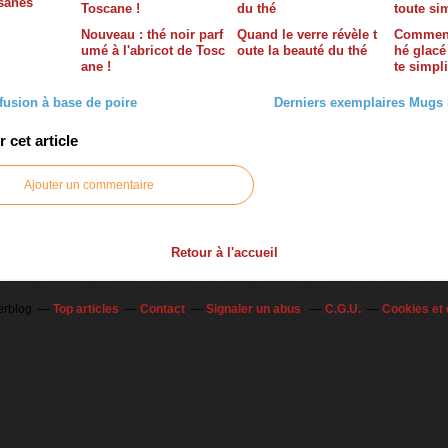
isanes
Nouveau : thé noir parf
Quand le verre révèle t
Comment
umé à l'abricot de Tosc
oute la beauté du thé
hé glacé
ane !
te simpli
fusion à base de poire
Derniers exemplaires Mugs
cet article
Ajouter un commentaire
Retour à l'accueil
erblog
Top articles
Contact
Signaler un abus
C.G.U.
Cookies et