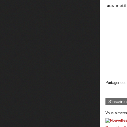
aux motif
Partager cet 
S'inscrire 
Vous aimerez