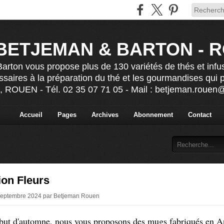
BETJEMAN & BARTON - 
rton vous propose plus de 130 variétés de thés et infu
ssaires à la préparation du thé et les gourmandises qui
s, ROUEN - Tél. 02 35 07 71 05 - Mail : betjeman.roue
Accueil
Pages
Archives
Abonnement
Contact
ion Fleurs
 Septembre 2024 par Betjeman Rouen
but d'automne, nous vous proposons des mugs fabriqués en An